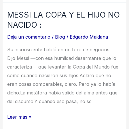
MESSI LA COPA Y EL HIJO NO
MESSI
LA
NACIDO :
COPA
Deja un comentario
/
Blog
/
Edgardo Maidana
Y
EL
Su inconsciente habló en un foro de negocios.
HIJO
Dijo Messi —con esa humildad desarmante que lo
NO
caracteriza— que levantar la Copa del Mundo fue
NACIDO
como cuando nacieron sus hijos.Aclaró que no
:
eran cosas comparables, claro. Pero ya lo había
dicho.La metáfora había salido del alma antes que
del discurso.Y cuando eso pasa, no se
Leer más »