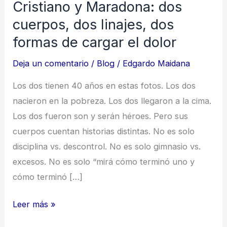
Cristiano y Maradona: dos
Cristiano
y
cuerpos, dos linajes, dos
Maradona:
formas de cargar el dolor
dos
Deja un comentario
/
Blog
/
Edgardo Maidana
cuerpos,
dos
Los dos tienen 40 años en estas fotos. Los dos
linajes,
nacieron en la pobreza. Los dos llegaron a la cima.
dos
Los dos fueron son y serán héroes. Pero sus
formas
cuerpos cuentan historias distintas. No es solo
de
disciplina vs. descontrol. No es solo gimnasio vs.
cargar
excesos. No es solo “mirá cómo terminó uno y
el
cómo terminó […]
dolor
Leer más »